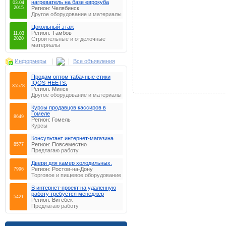
нагреватель на базе еврокуба
03.04
2015
Регион: Челябинск
Другое оборудование и материалы
Цокольный этаж
Регион: Тамбов
11.03
2020
Строительные и отделочные
материалы
|
|
Информеры
Все объявления
Продам оптом табачные стики
IQOS-HEETS.
35578
Регион: Минск
Другое оборудование и материалы
Курсы продавцов кассиров в
Гомеле
8649
Регион: Гомель
Курсы
Консультaнт интeрнeт-мaгaзинa
Регион: Повсеместно
8577
Предлагаю работу
Двери для камер холодильных.
Регион: Ростов-на-Дону
7996
Торговое и пищевое оборудование
В интернет-проект на удаленную
работу требуется менеджер
5421
Регион: Витебск
Предлагаю работу