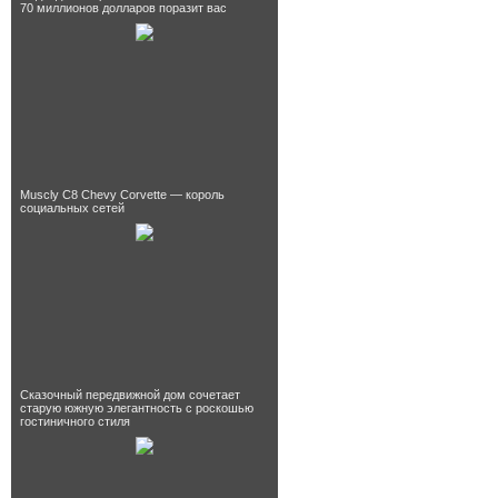
70 миллионов долларов поразит вас
Muscly C8 Chevy Corvette — король
социальных сетей
Сказочный передвижной дом сочетает
старую южную элегантность с роскошью
гостиничного стиля