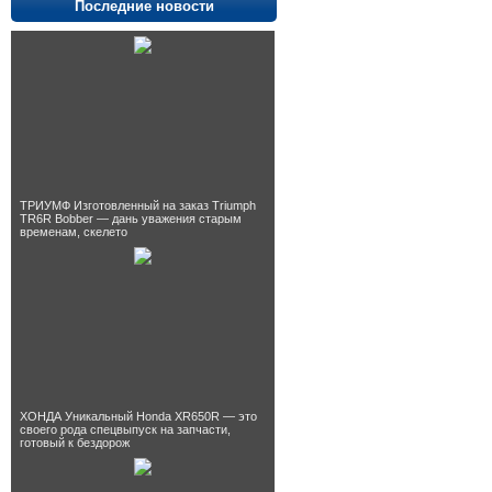
Последние новости
ТРИУМФ Изготовленный на заказ Triumph
TR6R Bobber — дань уважения старым
временам, скелето
ХОНДА Уникальный Honda XR650R — это
своего рода спецвыпуск на запчасти,
готовый к бездорож