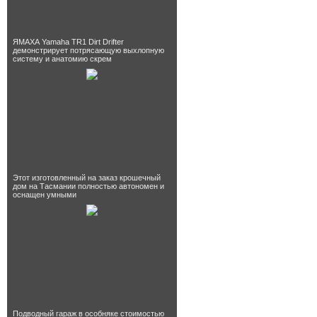
ЯМАХА Yamaha TR1 Dirt Drifter
демонстрирует потрясающую выхлопную
систему и анатомию скрем
Этот изготовленный на заказ крошечный
дом на Тасмании полностью автономен и
оснащен умными
Подводный гараж в особняке стоимостью