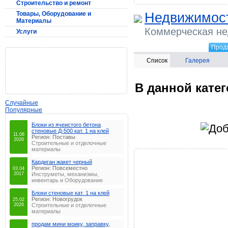
Строительство и ремонт
Недвижимос
Товары, Оборудование и
Материалы
Коммерческая н
Услуги
Прод
Список
Галерея
В данной кате
Случайные
Популярные
Блоки из ячеистого бетона
стеновые Д-500 кат. 1 на клей
11.06
Регион: Поставы
2026
Строительные и отделочные
материалы
Кардиган жакет черный
Регион: Повсеместно
03.04
2017
Инструметы, механизмы,
инвентарь и Оборудование
Блоки стеновые кат. 1 на клей
Регион: Новогрудок
25.02
2026
Строительные и отделочные
материалы
продам мини моику, заправку,