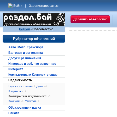
Войти
|
Зарегистрироваться
Добавить объявление
Регион
- Повсеместно
Рубрикатор объявлений
Авто. Мото. Транспорт
Бытовая и оргтехника
Досуг и развлечения
Интерьер и всё, что вокруг нас
Интернет
Компьютеры и Комплектующие
Недвижимость
Гаражи и стоянки
Дома
- 0
- 4
Квартиры
- 14
Коммерческая недвижимость
- 3
Комнаты
Участки
- 0
- 2
Образование и наука
Работа