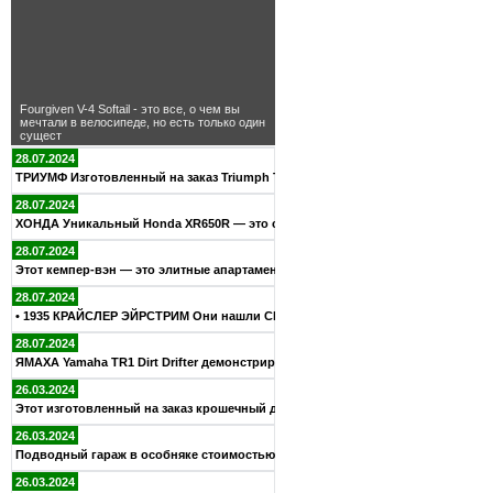
Fourgiven V-4 Softail - это все, о чем вы
мечтали в велосипеде, но есть только один
сущест
28.07.2024
ТРИУМФ Изготовленный на заказ Triumph TR6R Bobber — дань ува
28.07.2024
ХОНДА Уникальный Honda XR650R — это своего рода спецвыпуск н
28.07.2024
Этот кемпер-вэн — это элитные апартаменты на колесах, которы
28.07.2024
• 1935 КРАЙСЛЕР ЭЙРСТРИМ Они нашли Chrysler 1935 года в дома
28.07.2024
ЯМАХА Yamaha TR1 Dirt Drifter демонстрирует потрясающую выхл
26.03.2024
Этот изготовленный на заказ крошечный дом на Тасмании полнос
26.03.2024
Подводный гараж в особняке стоимостью 70 миллионов долларов
26.03.2024