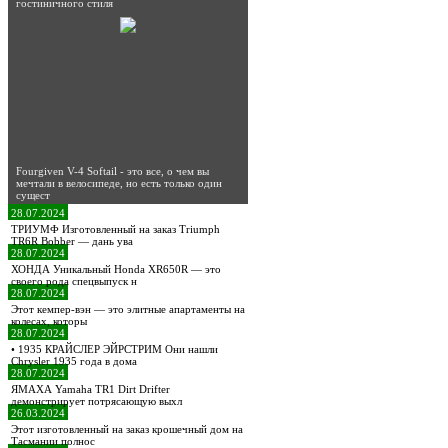
гостиничного стиля
Fourgiven V-4 Softail - это все, о чем вы
мечтали в велосипеде, но есть только один
сущест
28.07.2024
ТРИУМФ Изготовленный на заказ Triumph
TR6R Bobber — дань ува
28.07.2024
ХОНДА Уникальный Honda XR650R — это
своего рода спецвыпуск н
28.07.2024
Этот кемпер-вэн — это элитные апартаменты на
колесах, которы
28.07.2024
• 1935 КРАЙСЛЕР ЭЙРСТРИМ Они нашли
Chrysler 1935 года в дома
28.07.2024
ЯМАХА Yamaha TR1 Dirt Drifter
демонстрирует потрясающую выхл
26.03.2024
Этот изготовленный на заказ крошечный дом на
Тасмании полнос