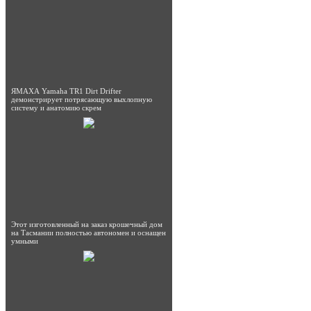
ЯМАХА Yamaha TR1 Dirt Drifter
демонстрирует потрясающую выхлопную
систему и анатомию скрем
Этот изготовленный на заказ крошечный дом
на Тасмании полностью автономен и оснащен
умными