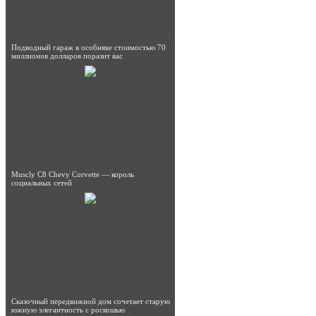
Подводный гараж в особняке стоимостью 70
миллионов долларов поразит вас
Muscly C8 Chevy Corvette — король
социальных сетей
Сказочный передвижной дом сочетает старую
южную элегантность с роскошью