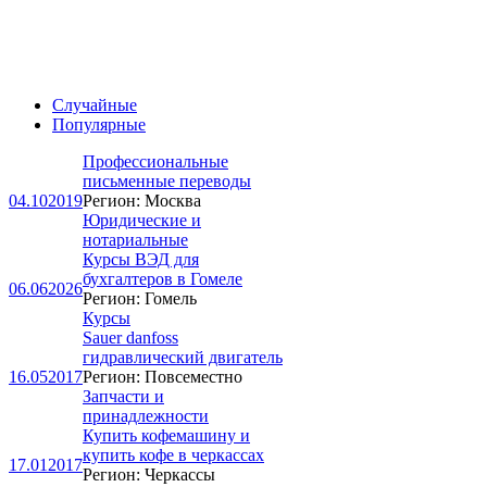
Случайные
Популярные
Профессиональные
письменные переводы
04.10
2019
Регион: Москва
Юридические и
нотариальные
Курсы ВЭД для
бухгалтеров в Гомеле
06.06
2026
Регион: Гомель
Курсы
Sauer danfoss
гидравлический двигатель
16.05
2017
Регион: Повсеместно
Запчасти и
принадлежности
Купить кофемашину и
купить кофе в черкассах
17.01
2017
Регион: Черкассы