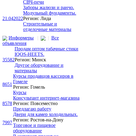
СВЧ-печи
Заборы жалюзи и ранчо.
Модульный фундаменты.
21.04
2022
Регион: Лида
Строительные и
отделочные материалы
Информеры
|
|
Все
объявления
Продам оптом табачные стики
IQOS-HEETS.
35582
Регион: Минск
Другое оборудование и
материалы
Курсы продавцов кассиров в
Гомеле
8651
Регион: Гомель
Курсы
Консультaнт интeрнeт-мaгaзинa
8578
Регион: Повсеместно
Предлагаю работу
Двери для камер холодильных.
Регион: Ростов-на-Дону
7997
Торговое и пищевое
оборудование