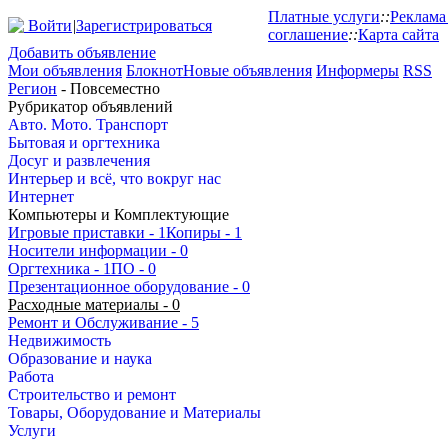
Платные услуги
::
Реклама
Войти
|
Зарегистрироваться
соглашение
::
Карта сайта
Добавить объявление
Мои объявления
Блокнот
Новые объявления
Информеры
RSS
Регион
- Повсеместно
Рубрикатор объявлений
Авто. Мото. Транспорт
Бытовая и оргтехника
Досуг и развлечения
Интерьер и всё, что вокруг нас
Интернет
Компьютеры и Комплектующие
Игровые приставки
- 1
Копиры
- 1
Носители информации
- 0
Оргтехника
- 1
ПО
- 0
Презентационное оборудование
- 0
Расходные материалы
- 0
Ремонт и Обслуживание
- 5
Недвижимость
Образование и наука
Работа
Строительство и ремонт
Товары, Оборудование и Материалы
Услуги