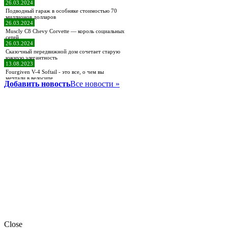
26.03.2024
Подводный гараж в особняке стоимостью 70
миллионов долларов
26.03.2024
Muscly C8 Chevy Corvette — король социальных
сетей
26.03.2024
Сказочный передвижной дом сочетает старую
южную элегантность
13.08.2023
Fourgiven V-4 Softail - это все, о чем вы
мечтали в велосипе
Добавить новость
Все новости »
Close