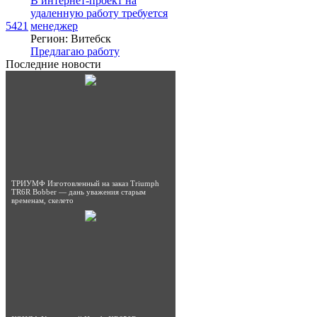
В интернет-проект на
удаленную работу требуется
5421
менеджер
Регион: Витебск
Предлагаю работу
Последние новости
ТРИУМФ Изготовленный на заказ Triumph
TR6R Bobber — дань уважения старым
временам, скелето