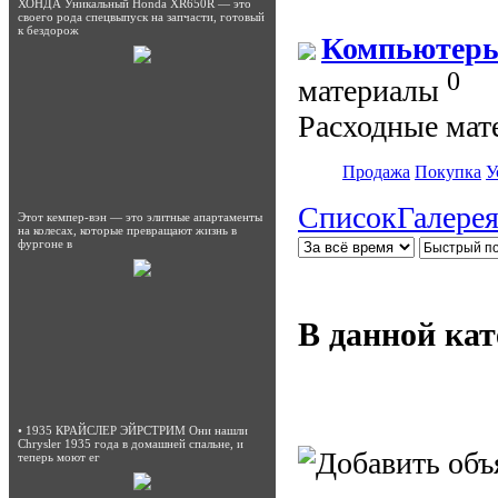
ХОНДА Уникальный Honda XR650R — это
своего рода спецвыпуск на запчасти, готовый
к бездорож
Компьютеры
0
материалы
Расходные мат
Продажа
Покупка
У
Список
Галере
Этот кемпер-вэн — это элитные апартаменты
на колесах, которые превращают жизнь в
фургоне в
В данной кат
• 1935 КРАЙСЛЕР ЭЙРСТРИМ Они нашли
Chrysler 1935 года в домашней спальне, и
теперь моют ег