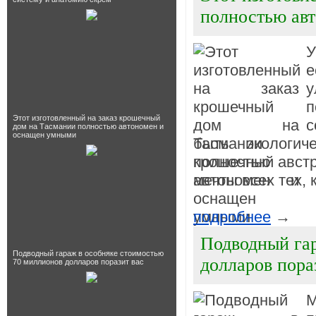
полностью ав
У
е
у
Этот изготовленный на заказ крошечный
с
дом на Тасмании полностью автономен и
оснащен умными
быть экологич
крошечный авст
мечты всех тех, 
подробнее
→
Подводный гар
Подводный гараж в особняке стоимостью
долларов пора
70 миллионов долларов поразит вас
М