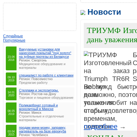
Новости
ТРИУМФ Изгот
Случайные
дань уважения
Популярные
Вакуумные установки для
нанесения покрытий "под золото"
Б
на зубные протезы из Беларуси
23.06
2018
Регион: Сморгонь
С
Медицинское оборудование и
материалы
р
специалист по работе с клиентами
S
09.10
Регион: Повсеместно
2019
Предлагаю работу
не чужд быстр
Стеллажи и экспозиторы.
14.01
возможно, поэто
Регион: Ростов-на-Дону
2020
Торговое и пищевое оборудование
только любит на
Поликарбонат сотовый и
чтобы удовлетвор
монолитный в Минске
08.05
Регион: Минск
2019
Строительные и отделочные
материалы
подробнее
→
продам мини моику, заправку,
нагреватель на базе еврокуба
03.04
2015
Регион: Челябинск