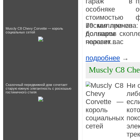
п
ф
веская причина:
Muscly C8 Chevy Corvette — король
большим скопл
социальных сетей
человек...
подробнее
→
Muscly C8 Che
Ни о
Сказочный передвижной дом сочетает
старую южную элегантность с роскошью
либ
гостиничного стиля
есл
кот
пок
эле
трек