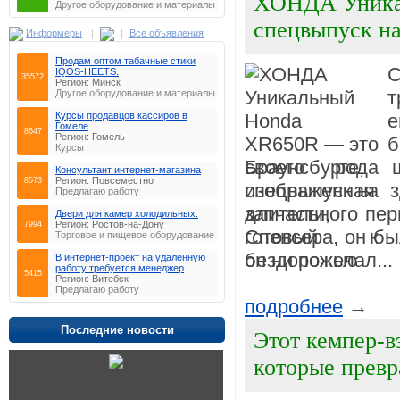
ХОНДА Уникал
Другое оборудование и материалы
спецвыпуск на
|
|
Информеры
Все объявления
Продам оптом табачные стики
С
IQOS-HEETS.
35572
Регион: Минск
т
Другое оборудование и материалы
Курсы продавцов кассиров в
Гомеле
8647
Регион: Гомель
б
Курсы
Браунсбурге,
Консультaнт интeрнeт-мaгaзинa
Регион: Повсеместно
8573
изображенная 
Предлагаю работу
длительного пер
Двери для камер холодильных.
Регион: Ростов-на-Дону
7994
Спенсера, он бы
Торговое и пищевое оборудование
он ни пожелал...
В интернет-проект на удаленную
работу требуется менеджер
5415
Регион: Витебск
Предлагаю работу
подробнее
→
Последние новости
Этот кемпер-в
которые прев