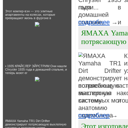
пыли...
Этот кемпер-вэн — это элитные
апартаменты на колесах, которые
превращают жизнь в фургоне в
подробнее
→
ЯМАХА Yamaha
потрясающую 
К
и
• 1935 КРАЙСЛЕР ЭЙРСТРИМ Они нашли
у
Chrysler 1935 года в домашней спальне, и
теперь моют ег
н
волшебные каст
мастерская на
кастомных мотоци
подробнее
→
ЯМАХА Yamaha TR1 Dirt Drifter
Этот изготовл
демонстрирует потрясающую выхлопную
систему и анатомию скрем