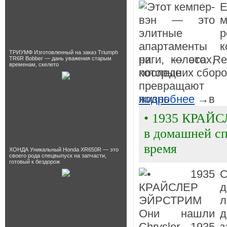
Е
м
р
к
ТРИУМФ Изготовленный на заказ Triumph
риги, — это R
TR6R Bobber — дань уважения старым
временам, скелето
последних сборок
подробнее
→
• 1935 КРАЙС
в домашней сп
время
ХОНДА Уникальный Honda XR650R — это
своего рода спецвыпуск на запчасти,
готовый к бездорож
С
д
л
д
з