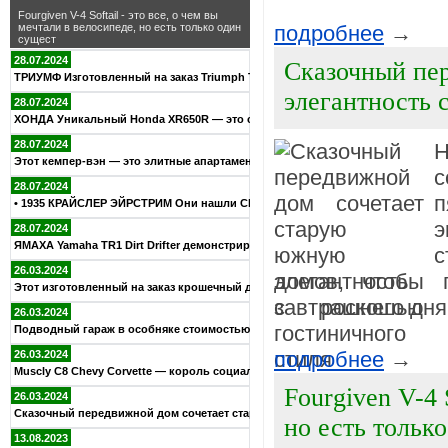
Fourgiven V-4 Softail - это все, о чем вы
подробнее
→
мечтали в велосипеде, но есть только один
сущест
28.07.2024
Сказочный пе
ТРИУМФ Изготовленный на заказ Triumph TR6R Bobber — дань ува
элегантность 
28.07.2024
ХОНДА Уникальный Honda XR650R — это своего рода спецвыпуск н
28.07.2024
Н
Этот кемпер-вэн — это элитные апартаменты на колесах, которы
28.07.2024
п
• 1935 КРАЙСЛЕР ЭЙРСТРИМ Они нашли Chrysler 1935 года в дома
28.07.2024
ЯМАХА Yamaha TR1 Dirt Drifter демонстрирует потрясающую выхл
с
26.03.2024
домов, чтобы 
Этот изготовленный на заказ крошечный дом на Тасмании полнос
завтрашнего дня.
26.03.2024
Подводный гараж в особняке стоимостью 70 миллионов долларов
подробнее
→
26.03.2024
Muscly C8 Chevy Corvette — король социальных сетей
Fourgiven V-4 
26.03.2024
Сказочный передвижной дом сочетает старую южную элегантность
но есть тольк
13.08.2023