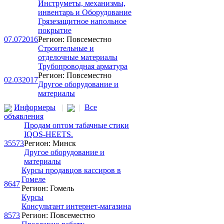
Инструметы, механизмы,
инвентарь и Оборудование
Грязезащитное напольное
покрытие
07.07
2016
Регион: Повсеместно
Строительные и
отделочные материалы
Трубопроводная арматура
Регион: Повсеместно
02.03
2017
Другое оборудование и
материалы
Информеры
|
|
Все
объявления
Продам оптом табачные стики
IQOS-HEETS.
35573
Регион: Минск
Другое оборудование и
материалы
Курсы продавцов кассиров в
Гомеле
8647
Регион: Гомель
Курсы
Консультaнт интeрнeт-мaгaзинa
8573
Регион: Повсеместно