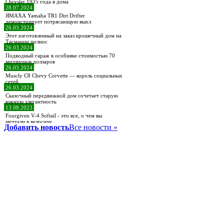
Chrysler 1935 года в дома
28.07.2024
ЯМАХА Yamaha TR1 Dirt Drifter
демонстрирует потрясающую выхл
26.03.2024
Этот изготовленный на заказ крошечный дом на
Тасмании полнос
26.03.2024
Подводный гараж в особняке стоимостью 70
миллионов долларов
26.03.2024
Muscly C8 Chevy Corvette — король социальных
сетей
26.03.2024
Сказочный передвижной дом сочетает старую
южную элегантность
13.08.2023
Fourgiven V-4 Softail - это все, о чем вы
мечтали в велосипе
Добавить новость
Все новости »