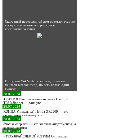
Сказочный передвижной дом сочетает старую
южную элегантность с роскошью
гостиничного стиля
Fourgiven V-4 Softail - это все, о чем вы
мечтали в велосипеде, но есть только один
сущест
28.07.2024
ТРИУМФ Изготовленный на заказ Triumph
TR6R Bobber — дань ува
28.07.2024
ХОНДА Уникальный Honda XR650R — это
своего рода спецвыпуск н
28.07.2024
Этот кемпер-вэн — это элитные апартаменты на
колесах, которы
28.07.2024
• 1935 КРАЙСЛЕР ЭЙРСТРИМ Они нашли