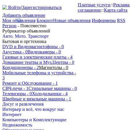
Платные услуги
::
Реклама
Войти
|
Зарегистрироваться
соглашение
::
Карта сайта
Добавить объявление
Мои объявления
Блокнот
Новые объявления
Информеры
RSS
Регион
- Повсеместно
Рубрикатор объявлений
Авто. Мото. Транспорт
Бытовая и оргтехника
DVD и Видеомагнитофоны
- 0
Акустика
- 0
Видеокамеры
- 0
Газовые и электрические плиты
- 4
Домашние театры и Муз.Центры
- 0
Кондиционеры
- 2
Магнитолы
- 0
Мобильные телефоны и устройства
-
3
Ремонт и Обслуживание
- 1
СВЧ-печи
- 1
Стиральные машины
- 0
Телевизоры
- 0
Холодильники
- 4
Швейные и вязальные машины
- 1
Досуг и развлечения
Интерьер и всё, что вокруг нас
Интернет
Компьютеры и Комплектующие
Недвижимость