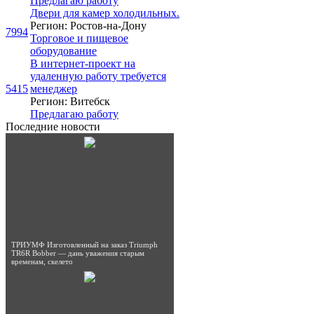
Предлагаю работу
Двери для камер холодильных.
Регион: Ростов-на-Дону
7994
Торговое и пищевое
оборудование
В интернет-проект на
удаленную работу требуется
5415
менеджер
Регион: Витебск
Предлагаю работу
Последние новости
ТРИУМФ Изготовленный на заказ Triumph
TR6R Bobber — дань уважения старым
временам, скелето