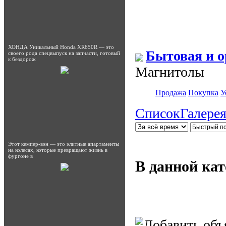
ХОНДА Уникальный Honda XR650R — это
Бытовая и о
своего рода спецвыпуск на запчасти, готовый
к бездорож
Магнитолы
Продажа
Покупка
У
Список
Галере
Этот кемпер-вэн — это элитные апартаменты
на колесах, которые превращают жизнь в
фургоне в
В данной кат