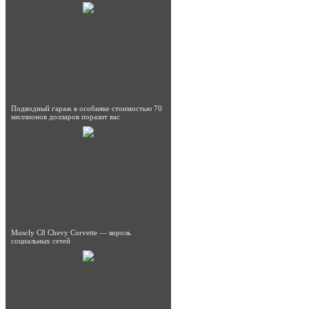
Подводный гараж в особняке стоимостью 70
миллионов долларов поразит вас
Muscly C8 Chevy Corvette — король
социальных сетей