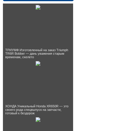
ТРИУМФ Изготовленный на заказ Triumph
TR6R Bobber — дань уважения старым
временам, скелето
ХОНДА Уникальный Honda XR650R — это
своего рода спецвыпуск на запчасти,
готовый к бездорож