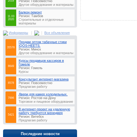
2018
Регион: Повсеместно
Другое оборудование и материалы
Балкон ремонт
Регион: Тамбов
11.03
2020
Строительные и отделочные
материалы
|
|
Информеры
Все объявления
Продам оптом табачные стики
IQOS-HEETS.
35578
Регион: Минск
Другое оборудование и материалы
Курсы продавцов кассиров в
Гомеле
8649
Регион: Гомель
Курсы
Консультaнт интeрнeт-мaгaзинa
Регион: Повсеместно
8578
Предлагаю работу
Двери для камер холодильных.
Регион: Ростов-на-Дону
7996
Торговое и пищевое оборудование
В интернет-проект на удаленную
работу требуется менеджер
5421
Регион: Витебск
Предлагаю работу
Последние новости