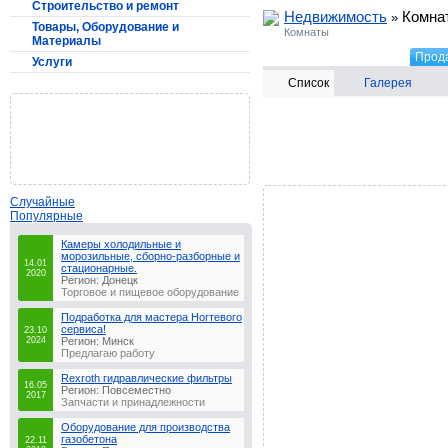
Строительство и ремонт
Недвижимость
Комна
»
Товары, Оборудование и
Комнаты
Материалы
Прод
Услуги
Список
Галерея
Случайные
Популярные
Камеры холодильные и
морозильные, сборно-разборные и
14.01
стационарные.
2020
Регион: Донецк
Торговое и пищевое оборудование
Подработка для мастера Ногтевого
сервиса!
23.10
2024
Регион: Минск
Предлагаю работу
Rexroth гидравлические фильтры
16.05
Регион: Повсеместно
2017
Запчасти и принадлежности
Оборудование для производства
газобетона
22.11