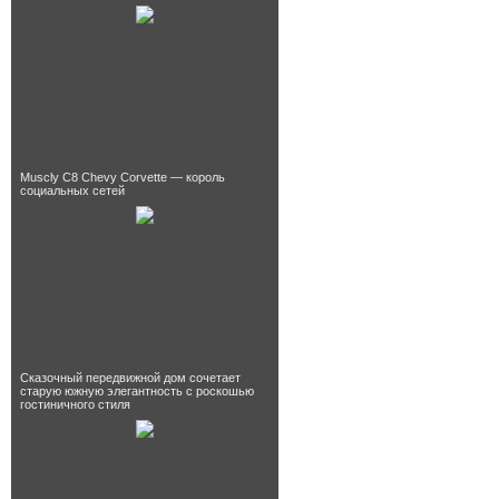
Muscly C8 Chevy Corvette — король
социальных сетей
Сказочный передвижной дом сочетает
старую южную элегантность с роскошью
гостиничного стиля