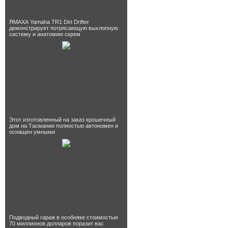
ЯМАХА Yamaha TR1 Dirt Drifter
демонстрирует потрясающую выхлопную
систему и анатомию скрем
Этот изготовленный на заказ крошечный
дом на Тасмании полностью автономен и
оснащен умными
Подводный гараж в особняке стоимостью
70 миллионов долларов поразит вас