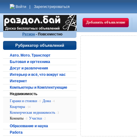
Войти
|
Зарегистрироваться
Добавить объявление
Регион
- Повсеместно
Рубрикатор объявлений
Авто. Мото. Транспорт
Бытовая и оргтехника
Досуг и развлечения
Интерьер и всё, что вокруг нас
Интернет
Компьютеры и Комплектующие
Недвижимость
Гаражи и стоянки
Дома
- 0
- 4
Квартиры
- 14
Коммерческая недвижимость
- 3
Комнаты
Участки
- 0
- 2
Образование и наука
Работа