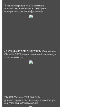
Этот кемпер-вэн — это элитные
апартаменты на колесах, которые
превращают жизнь в фургоне в
• 1935 КРАЙСЛЕР ЭЙРСТРИМ Они нашли
Chrysler 1935 года в домашней спальне, и
теперь моют ег
ЯМАХА Yamaha TR1 Dirt Drifter
демонстрирует потрясающую выхлопную
систему и анатомию скрем