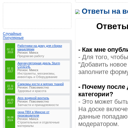
Ответы на 
Ответы
Случайные
Популярные
Работники на дому для сборки
- Как мне опуб
канцелярии
02.12
2016
Регион: Минск
- Для того, что
Предлагаю работу
"Добавить новое
Аккумуляторная дрель Sturm
CD3214L
02.11
Регион: Минск
заполните форму
2017
Инструметы, механизмы,
инвентарь и Оборудование
Саркомы кости и мягких тканей
- Почему после
22.11
Регион: Повсеместно
2018
Здоровье и красота
категории?
Atos водяной вентиль
- Это может быт
16.05
Регион: Повсеместно
2017
Запчасти и принадлежности
На доске включ
окна ПВХ в Минске от
данные попадают
производителя
06.08
Регион: Минск
2024
модератором.
Строительные и отделочные
материалы