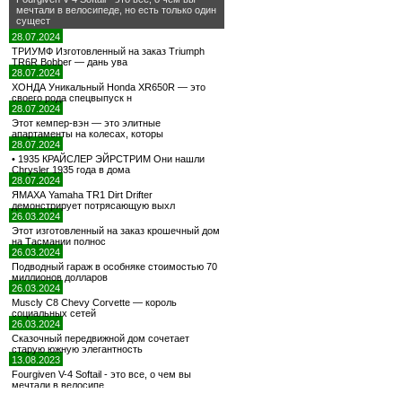
мечтали в велосипеде, но есть только один
сущест
28.07.2024
ТРИУМФ Изготовленный на заказ Triumph
TR6R Bobber — дань ува
28.07.2024
ХОНДА Уникальный Honda XR650R — это
своего рода спецвыпуск н
28.07.2024
Этот кемпер-вэн — это элитные
апартаменты на колесах, которы
28.07.2024
• 1935 КРАЙСЛЕР ЭЙРСТРИМ Они нашли
Chrysler 1935 года в дома
28.07.2024
ЯМАХА Yamaha TR1 Dirt Drifter
демонстрирует потрясающую выхл
26.03.2024
Этот изготовленный на заказ крошечный дом
на Тасмании полнос
26.03.2024
Подводный гараж в особняке стоимостью 70
миллионов долларов
26.03.2024
Muscly C8 Chevy Corvette — король
социальных сетей
26.03.2024
Сказочный передвижной дом сочетает
старую южную элегантность
13.08.2023
Fourgiven V-4 Softail - это все, о чем вы
мечтали в велосипе