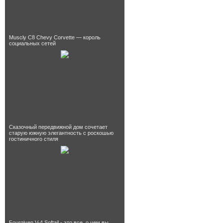
Muscly C8 Chevy Corvette — король
социальных сетей
Сказочный передвижной дом сочетает
старую южную элегантность с роскошью
гостиничного стиля
Fourgiven V-4 Softail - это все, о чем вы