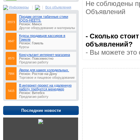
Не соблюдены пр
|
|
Информеры
Все объявления
Объявлений
Продам оптом табачные стики
IQOS-HEETS.
35573
Регион: Минск
Другое оборудование и материалы
- Сколько стои
Курсы продавцов кассиров в
Гомеле
8647
объявлений?
Регион: Гомель
Курсы
- Вы можете это 
Консультaнт интeрнeт-мaгaзинa
Регион: Повсеместно
8573
Предлагаю работу
Двери для камер холодильных.
Регион: Ростов-на-Дону
7994
Торговое и пищевое оборудование
В интернет-проект на удаленную
работу требуется менеджер
5415
Регион: Витебск
Предлагаю работу
Последние новости