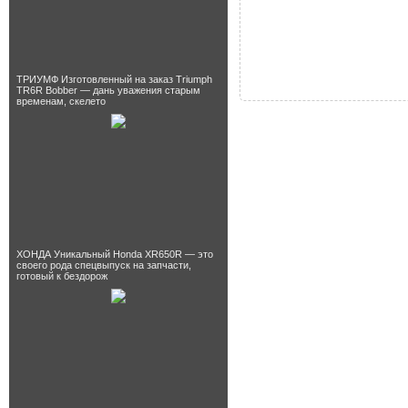
ТРИУМФ Изготовленный на заказ Triumph
TR6R Bobber — дань уважения старым
временам, скелето
ХОНДА Уникальный Honda XR650R — это
своего рода спецвыпуск на запчасти,
готовый к бездорож